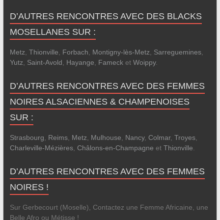
D’AUTRES RENCONTRES AVEC DES BLACKS
MOSELLANES SUR :
Metz
,
Thionville
,
Forbach
,
Montigny-lès-Metz
,
Sarreguemines
,
Yutz
,
Saint-Avold
,
Hayange
,
Fameck
et
Woippy
.
D’AUTRES RENCONTRES AVEC DES FEMMES
NOIRES ALSACIENNES & CHAMPENOISES
SUR :
Strasbourg
,
Reims
,
Metz
,
Mulhouse
,
Nancy
,
Colmar
,
Troyes
,
Charleville-Mézières
,
Châlons-en-Champagne
et
Thionville
.
D’AUTRES RENCONTRES AVEC DES FEMMES
NOIRES !
Sur Gerbecourt (Moselle), Contactez une Femme Africaine, une
Belle Afro ou Métisse !