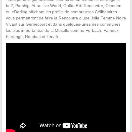
be2, Parship, Attractive World, Oulfa, EliteRencontre, Gleeden
ou eDarling affichant les profils de nombreuses Célibataires
vous permettront de faire la Rencontre d’une Jolie Femme Noire
Vivant sur Gerbécourt et dans quelques-unes des communes
les plus importantes de la Moselle comme Forbach, Fameck,
Florange, Rombas et Terville.