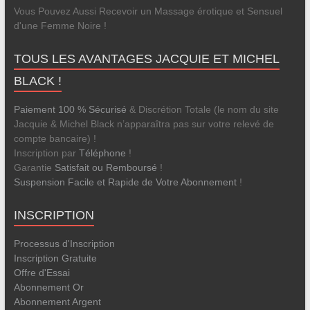
Vous Pouvez Aussi Recevoir un Massage érotique et Sensuel
d'une Femme Noire !
TOUS LES AVANTAGES JACQUIE ET MICHEL
BLACK !
Paiement 100 % Sécurisé
& Discrétion Totale (le nom du site
Jacquie & Michel Black n’apparaîtra pas sur votre relevé de
compte bancaire) !
Inscription par
Téléphone
!
Garantie
Satisfait ou Remboursé
!
Suspension Facile et Rapide de Votre Abonnement
!
INSCRIPTION
Processus d'Inscription
Inscription Gratuite
Offre d'Essai
Abonnement Or
Abonnement Argent