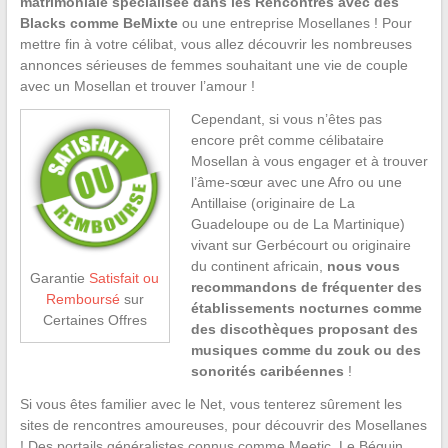
matrimoniale spécialisée dans les Rencontres avec des
Blacks comme BeMixte
ou une entreprise Mosellanes ! Pour
mettre fin à votre célibat, vous allez découvrir les nombreuses
annonces sérieuses de femmes souhaitant une vie de couple
avec un Mosellan et trouver l’amour !
Cependant, si vous n’êtes pas
encore prêt comme célibataire
Mosellan à vous engager et à trouver
l’âme-sœur avec une Afro ou une
Antillaise (originaire de La
Guadeloupe ou de La Martinique)
vivant sur Gerbécourt ou originaire
du continent africain,
nous vous
Garantie
Satisfait ou
recommandons de fréquenter des
Remboursé
sur
établissements nocturnes comme
Certaines Offres
des discothèques proposant des
musiques comme du zouk ou des
sonorités caribéennes
!
Si vous êtes familier avec le Net, vous tenterez sûrement les
sites de rencontres amoureuses, pour découvrir des Mosellanes
! Des portails généralistes connus comme Meetic, Le Béguin,