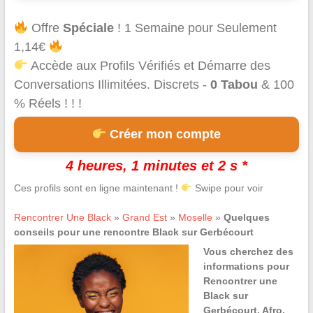
Offre
Spéciale
! 1 Semaine pour Seulement
1,14€
Accède aux Profils Vérifiés et Démarre des
Conversations Illimitées. Discrets -
0 Tabou
& 100
% Réels ! ! !
Créer mon compte
4 heures, 1 minutes et 1 s *
Ces profils sont en ligne maintenant !
Swipe pour voir
Rencontrer Une Black
»
Grand Est
»
Moselle
»
Quelques
conseils pour une rencontre Black sur Gerbécourt
Vous cherchez des
informations pour
Rencontrer une
Black sur
Gerbécourt, Afro,