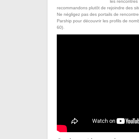
les rencontres
recommandons plutôt de rejoindre des sit
Ne négligez pas des portails de rencontr
Parship pour découvrir les profils de nom
60).