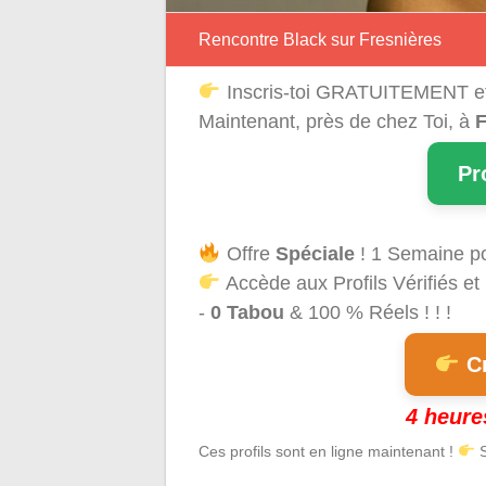
Rencontre Black sur Fresnières
Inscris-toi GRATUITEMENT e
Maintenant, près de chez Toi, à
F
Pr
Offre
Spéciale
! 1 Semaine p
Accède aux Profils Vérifiés et
-
0 Tabou
& 100 % Réels ! ! !
Cr
4 heure
Ces profils sont en ligne maintenant !
S