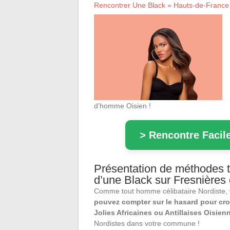
Rencontrer Une Black
»
Hauts-de-France
d’homme Oisien !
> Rencontre Facile
Présentation de méthodes tr
d’une Black sur Fresnières 
Comme tout homme célibataire Nordiste,
pouvez compter sur le hasard pour cro
Jolies Africaines ou Antillaises Oisien
Nordistes dans votre commune !