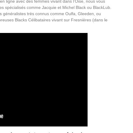
 en ligne avec des femmes vivant dans l’Oise, nous vous
es spécialisés comme Jacquie et Michel Black ou BlackLub.
es généralistes très connus comme Oulfa, Gleeden, ou
breuses Blacks Célibataires vivant sur Fresnières (dans le