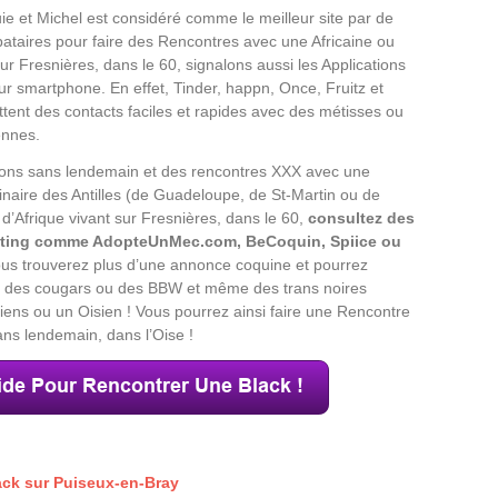
e et Michel est considéré comme le meilleur site par de
ataires pour faire des Rencontres avec une Africaine ou
sur Fresnières, dans le 60, signalons aussi les Applications
ur smartphone. En effet, Tinder, happn, Once, Fruitz et
ent des contacts faciles et rapides avec des métisses ou
ennes.
ions sans lendemain et des rencontres XXX avec une
ginaire des Antilles (de Guadeloupe, de St-Martin ou de
 d’Afrique vivant sur Fresnières, dans le 60,
consultez des
dating comme AdopteUnMec.com, BeCoquin, Spiice ou
ous trouverez plus d’une annonce coquine et pourrez
F, des cougars ou des BBW et même des trans noires
ns ou un Oisien ! Vous pourrez ainsi faire une Rencontre
ns lendemain, dans l’Oise !
ack sur Puiseux-en-Bray