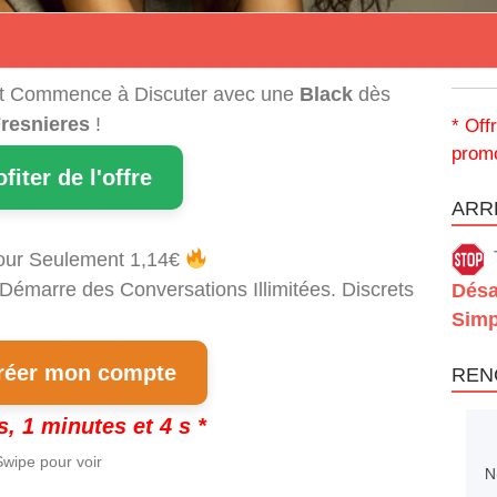
t Commence à Discuter avec une
Black
dès
resnieres
!
* Off
promo
ofiter de l'offre
ARRÊ
our Seulement 1,14€
 Démarre des Conversations Illimitées. Discrets
Désa
Simp
éer mon compte
REN
s, 1 minutes et 3 s *
wipe pour voir