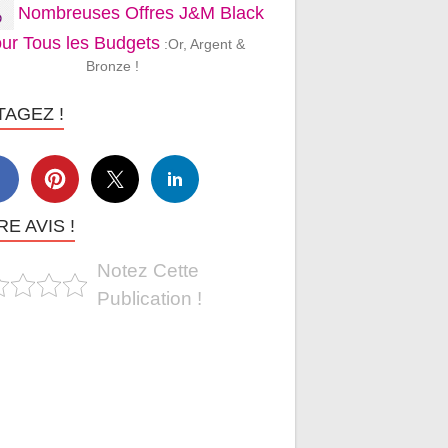
Nombreuses Offres J&M Black
ur Tous les Budgets
:Or, Argent &
Bronze !
TAGEZ !
E AVIS !
Notez Cette
Publication !