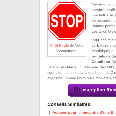
Même si Jacqui
nombreux célib
une Antillaise 
de rencontre s
Bumble permett
des afros Oisi
Pour des relat
célibataire ori
Arrêt Facile
de Votre
Martinique) ou
Abonnement !
portails de 
Couchons
. V
tchatter et obtenir un RDV avec des MIL
souhaitant du sexe avec des hommes Oisie
avec une Femme Noire sur Fresnières, sa
Conseils Similaires:
Astuces pour la rencontre d’une Bl