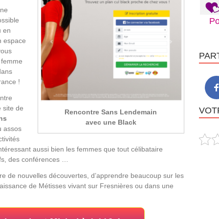
une
ossible
Po
u en
un espace
vous
PAR
e femme
 dans
rance !
ntre
 site de
VOTR
Rencontre Sans Lendemain
ns
avec une Black
u assos
tivités
éressant aussi bien les femmes que tout célibataire
tifs, des conférences …
aire de nouvelles découvertes, d’apprendre beaucoup sur les
onnaissance de Métisses vivant sur Fresnières ou dans une