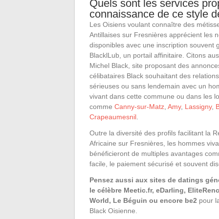
Quels sont les services prop
connaissance de ce style 
Les Oisiens voulant connaître des métiss
Antillaises sur Fresnières apprécient les
disponibles avec une inscription souvent g
BlacklLub, un portail affinitaire. Citons au
Michel Black, site proposant des annonce
célibataires Black souhaitant des relatio
sérieuses ou sans lendemain avec un ho
vivant dans cette commune ou dans les lo
comme
Canny-sur-Matz
,
Amy
,
Lassigny
,
Crapeaumesnil
.
Outre la diversité des profils facilitant l
Africaine sur Fresnières, les hommes viva
bénéficieront de multiples avantages comm
facile, le paiement sécurisé et souvent dis
Pensez aussi aux sites de datings gé
le célèbre Meetic.fr, eDarling, EliteRen
World, Le Béguin ou encore be2
pour l
Black Oisienne.