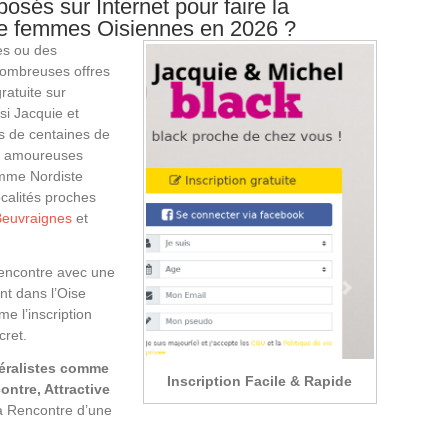
osés sur Internet pour faire la
de femmes Oisiennes en 2026 ?
es ou des
 nombreuses offres
ratuite sur
ssi Jacquie et
s de centaines de
ns amoureuses
mme Nordiste
calités proches
Beuvraignes
et
a Rencontre avec une
nt dans l’Oise
e l’inscription
cret.
néralistes comme
Inscription Facile & Rapide
contre, Attractive
a Rencontre d’une