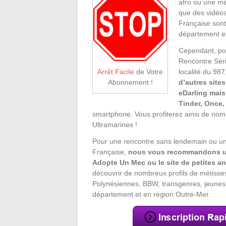
afro ou une mé
que des vidéo
Française sont 
département et
Cependant, pou
Rencontre Sér
localité du 98
Arrêt Facile
de Votre
d’autres site
Abonnement !
eDarling mais
Tinder, Once,
smartphone. Vous profiterez ainsi de nom
Ultramarines !
Pour une rencontre sans lendemain ou un
Française,
nous vous recommandons un 
Adopte Un Mec ou le site de petites
découvrir de nombreux profils de métisses,
Polynésiennes, BBW, transgenres, jeunes 
département et en région Outre-Mer.