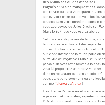
des Antillaises ou des Africaines
Polynésiennes ne manquent pas
, dans
centre-ville ou dans votre quartier ! Ainsi
sortiez votre chien ou que vous fassiez v
courses dans votre quartier et dans le cen
vous apercevrez de Jolies Blacks sur Fak
(dans le 987) que vous oserez aborder.
Selon votre style préféré de femme, vous 
leur rencontre en lançant des sujets de d
comme les travaux ou l’actualité culturelle
sur le site Internet de la municipalité ou 
autre ville de Polynésie Française. Si le c
passe bien avec cette femme à la peau no
vous lui proposerez un rendez-vous amo
dans un restaurant ou dans un café, près
vous, dans votre commune ou une localité
comme
Takaroa
et
Arutua
!
Pour trouver l’âme-sœur et mettre fin à le
agences matrimoniales
, expertes ou no
BeMixte proposant des annonces de Fem