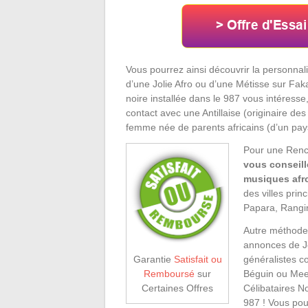
Vous pourrez ainsi découvrir la personnalit
d’une Jolie Afro ou d’une Métisse sur Faka
noire installée dans le 987 vous intéress
contact avec une Antillaise (originaire d
femme née de parents africains (d’un pa
Pour une Renc
vous conseill
musiques afro
des villes pri
Papara, Rangi
Autre méthode 
annonces de Jo
généralistes c
Garantie
Satisfait ou
Béguin ou Meeti
Remboursé
sur
Célibataires N
Certaines Offres
987 ! Vous pou