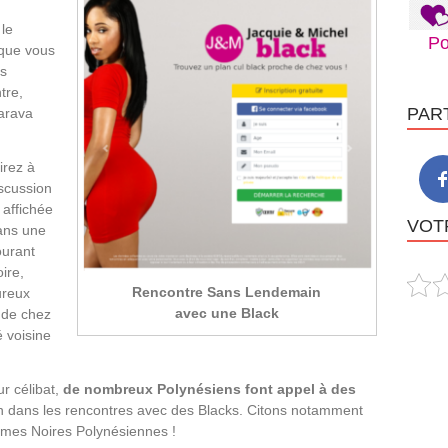
 le
Po
, que vous
os
tre,
PAR
arava
irez à
iscussion
 affichée
VOTR
dans une
ourant
ire,
Rencontre Sans Lendemain
ureux
avec une Black
 de chez
 voisine
ur célibat,
de nombreux Polynésiens font appel à des
n dans les rencontres avec des Blacks. Citons notamment
mes Noires Polynésiennes !