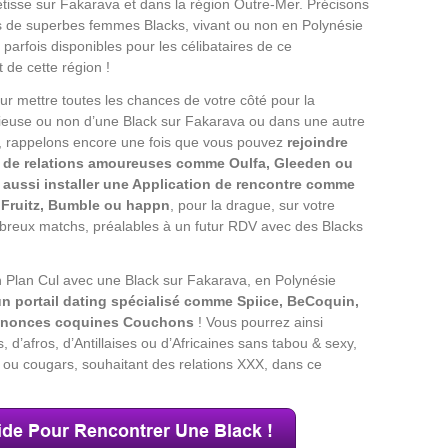
tisse sur Fakarava et dans la région Outre-Mer. Précisons
s de superbes femmes Blacks, vivant ou non en Polynésie
parfois disponibles pour les célibataires de ce
 de cette région !
r mettre toutes les chances de votre côté pour la
ieuse ou non d’une Black sur Fakarava ou dans une autre
7, rappelons encore une fois que vous pouvez
rejoindre
s de relations amoureuses comme Oulfa, Gleeden ou
 aussi installer une Application de rencontre comme
 Fruitz, Bumble ou happn
, pour la drague, sur votre
breux matchs, préalables à un futur RDV avec des Blacks
 Plan Cul avec une Black sur Fakarava, en Polynésie
portail dating spécialisé comme Spiice, BeCoquin,
 annonces coquines Couchons
! Vous pourrez ainsi
 d’afros, d’Antillaises ou d’Africaines sans tabou & sexy,
ou cougars, souhaitant des relations XXX, dans ce