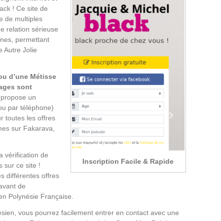
ack ! Ce site de
e de multiples
e relation sérieuse
nes, permettant
e Autre Jolie
 ou d’une Métisse
tages sont
k propose un
 ou par téléphone)
 toutes les offres
mes sur Fakarava,
 vérification de
Inscription Facile & Rapide
 sur ce site !
s différentes offres
 avant de
en Polynésie Française.
ien, vous pourrez facilement entrer en contact avec une