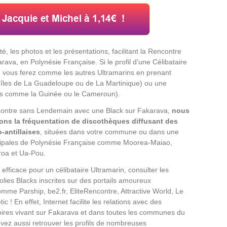
é, les photos et les présentations, facilitant la Rencontre
rava, en Polynésie Française. Si le profil d’une Célibataire
e, vous ferez comme les autres Ultramarins en prenant
es îles de La Guadeloupe ou de La Martinique) ou une
ys comme la Guinée ou le Cameroun).
ontre sans Lendemain avec une Black sur Fakarava,
nous
ons la fréquentation de discothèques diffusant des
-antillaises
, situées dans votre commune ou dans une
ncipales de Polynésie Française comme Moorea-Maiao,
roa et Ua-Pou.
efficace pour un célibataire Ultramarin, consulter les
lies Blacks inscrites sur des portails amoureux
omme Parship, be2.fr, EliteRencontre, Attractive World, Le
c ! En effet, Internet facilite les relations avec des
oires vivant sur Fakarava et dans toutes les communes du
vez aussi retrouver les profils de nombreuses