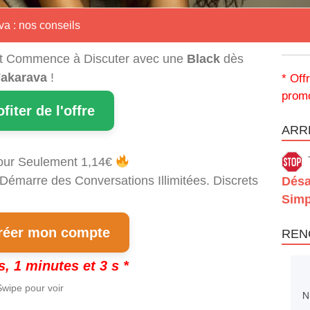
va : nos conseils
t Commence à Discuter avec une
Black
dès
akarava
!
* Off
promo
ofiter de l'offre
ARRÊ
our Seulement 1,14€
 Démarre des Conversations Illimitées. Discrets
Désa
Simp
éer mon compte
REN
s, 1 minutes et 2 s *
wipe pour voir