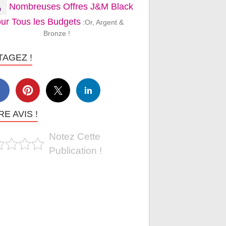
Nombreuses Offres J&M Black
ur Tous les Budgets
:Or, Argent &
Bronze !
TAGEZ !
E AVIS !
Notez Cette
Publication !