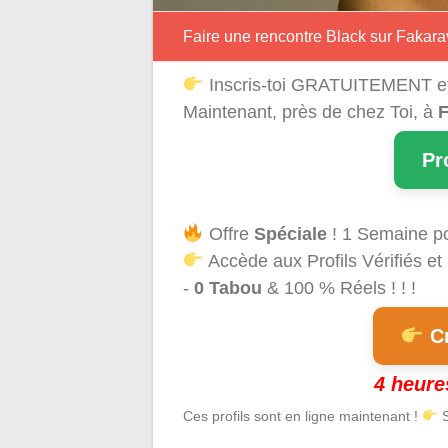
Faire une rencontre Black sur Fakara
Inscris-toi GRATUITEMENT e
Maintenant, près de chez Toi, à
F
Pr
Offre
Spéciale
! 1 Semaine p
Accède aux Profils Vérifiés et
-
0 Tabou
& 100 % Réels ! ! !
Cr
4 heure
Ces profils sont en ligne maintenant !
S