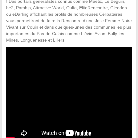
! Des portails généralistes connus comme Meetic, Le Béguin,
be2, Parship, Attractive World, Oulfa, EliteRencontre, Gleeden
ou eDarling affichant les profils de nombreuses Célibataires
vous permettront de faire la Rencontre d’une Jolie Femme Noire
Vivant sur Couin et dans quelques-unes des communes les plus
importantes du Pas-de-Calais comme Liévin, Avion, Bully-les-
Mines, Longuenesse et Lillers.