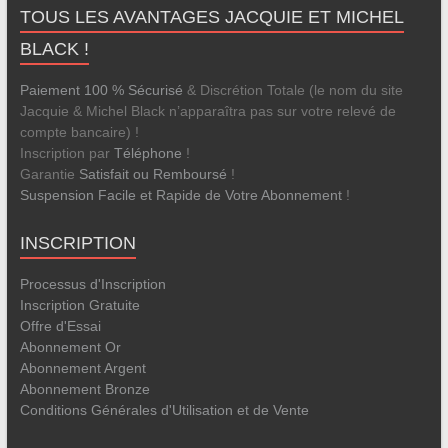
TOUS LES AVANTAGES JACQUIE ET MICHEL
BLACK !
Paiement 100 % Sécurisé
& Discrétion Totale (le nom du site
Jacquie & Michel Black n’apparaîtra pas sur votre relevé de
compte bancaire) !
Inscription par
Téléphone
!
Garantie
Satisfait ou Remboursé
!
Suspension Facile et Rapide de Votre Abonnement
!
INSCRIPTION
Processus d'Inscription
Inscription Gratuite
Offre d'Essai
Abonnement Or
Abonnement Argent
Abonnement Bronze
Conditions Générales d'Utilisation et de Vente