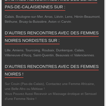
PAS-DE-CALAISIENNES SUR :
Calais
,
Boulogne-sur-Mer
,
Arras
,
Liévin
,
Lens
,
Hénin-Beaumont
,
Béthune
,
Bruay-la-Buissière
,
Avion
et
Carvin
.
D’AUTRES RENCONTRES AVEC DES FEMMES
NOIRES NORDISTES SUR :
Lille
,
Amiens
,
Tourcoing
,
Roubaix
,
Dunkerque
,
Calais
,
Villeneuve-d'Ascq
,
Saint-Quentin
,
Beauvais
et
Valenciennes
.
D’AUTRES RENCONTRES AVEC DES FEMMES
NOIRES !
Sur Couin (Pas-de-Calais), Contactez une Femme Africaine,
une Belle Afro ou Métisse !
Vous Pouvez Aussi Recevoir un Massage érotique et Sensuel
d'une Femme Noire !